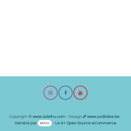
Copyright ©
www.adelhu.com
- Design
www.yadlidee.be
Généré par
- Le #1
Open Source eCommerce