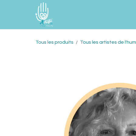
Se rendre au contenu
Accueil
À propos
Les AdelHu'
Tous les produits
Tous les artistes de l'hu