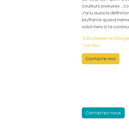
couleurs joyeuses ...
J'ai lu aussi la défini
bluffante quand même e
volontiers à ta comm
"Les choses ne changent
"
Lao-Tseu
Cont​​​​​​acte-moi
Comparer
Contactez-nous