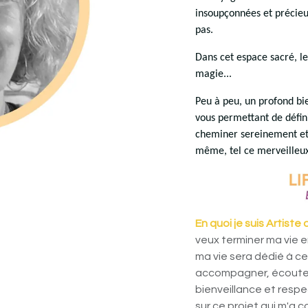
insoupçonnées et précieuse
pas.
Dans cet espace sacré, l
magie...
Peu à peu, un profond bie
vous permettant de défini
cheminer sereinement et 
même, tel ce merveilleux 
En quoi je suis Artiste 
veux terminer ma vie e
ma vie sera dédié à c
accompagner, écouter 
bienveillance et respec
sur ce projet qui m'a 