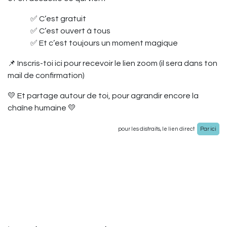
​✅ C’est gratuit
​✅ C’est ouvert à tous
​✅ Et c’est toujours un moment magique
📌 Inscris-toi ici pour recevoir le lien zoom (il sera dans ton
mail de confirmation)
💛 Et partage autour de toi, pour agrandir encore la
chaîne humaine 💛
Par ici
pour les distraits, le lien direct